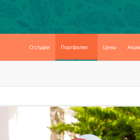
О студии
Портфолио
Цены
Акци