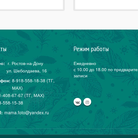
кты
Режим работы
с:
г. Ростов-на-Дону
Ежедневно
с 10.00 до 18.00 по предварит
ул. Шеболдаева,
16
записи
фон:
8-918-558-18-38 (ТГ,
МАХ)
1-408-67-67 (ТГ, МАХ)
8-558-15-38
l:
mama.foto@yandex.ru