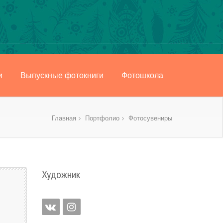
и
Выпускные фотокниги
Фотошкола
Главная
Портфолио
Фотосувениры
Художник