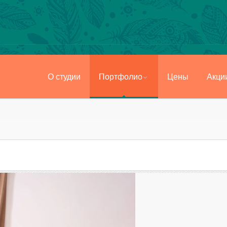
О студии
Портфолио
Цены
Акци