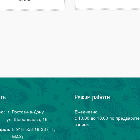
кты
Режим работы
с:
г. Ростов-на-Дону
Ежедневно
с 10.00 до 18.00 по предварит
ул. Шеболдаева,
16
записи
фон:
8-918-558-18-38 (ТГ,
МАХ)