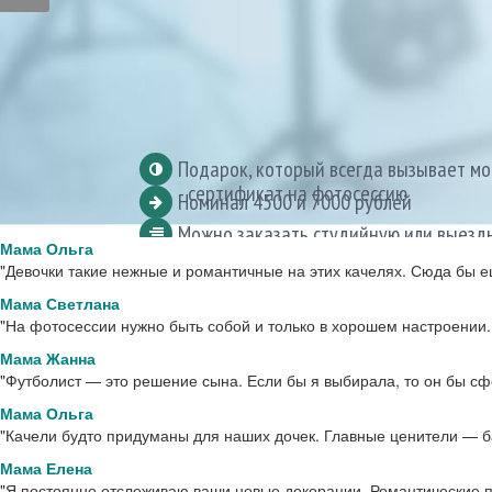
Мама Ольга
"Девочки такие нежные и романтичные на этих качелях. Сюда бы 
Мама Светлана
"На фотосессии нужно быть собой и только в хорошем настроении.
Мама Жанна
"Футболист — это решение сына. Если бы я выбирала, то он бы с
Подарок, который всегда вызывает мо
Номинал 4500 и 7000 рублей
Можно заказать студийную или выезд
Мама Ольга
- сертификат на фотосессию.
приобрести фотосувениры
"Качели будто придуманы для наших дочек. Главные ценители — б
Мама Елена
"Я постоянно отслеживаю ваши новые декорации. Романтические п