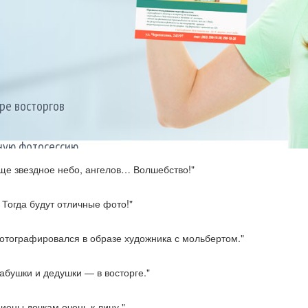
еще звездное небо, ангелов… Волшебство!"
 Тогда будут отличные фото!"
фотографировался в образе художника с мольбертом."
ре восторгов
ную фотосессию,
абушки и дедушки — в восторге."
ионы дочкам очень к лицу."