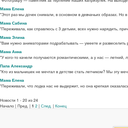
"Фотографу — памятник за терпение наших капризулек. На выходе 
Мама Елена
"Этот раз мы дочек снимали, в основном в девчачьих образах. Но 
Мама Сабина
"Переживала, как справлюсь с 3 детьми, всех нужно нарядить, при
Мама Элина
"Вам нужно аниматорами подрабатывать — умеете и развеселить ре
Мама Анна
"У кого-то качели получаются романтическими, а у нас — летний, л
Папа Александр
"Кто из мальчишек не мечтал в детстве стать летчиком? Мы эту меч
Мама Елена
"Переживали, что лодка нас не выдержит, но она крепкая оказалас
Новости 1 - 20 из 24
Начало | Пред. |
1
2
|
След.
|
Конец