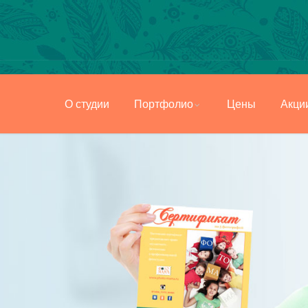
ИФИКАТ
О студии
Портфолио
Цены
Акци