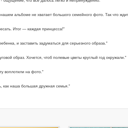
- ощущение, что все далось легко и непринужденно."
в нашем альбоме не хватает большого семейного фото. Так что ждит
чесать. Итог — каждая принцесса!"
бенка, и заставить задуматься для серьезного образа."
уговой образ. Хочется, чтоб полевые цветы круглый год окружали."
ту воплотили на фото."
ь, как наша большая дружная семья."