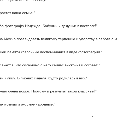
растет наша семья."
бо фотографу Надежде. Бабушки и дедушки в восторге!"
ва Можно позавидовать великому терпению и упорству в работе с 
ашей памяти красочные воспоминания в виде фотографий."
ажется, что солнышко с него сейчас выскочит и согреет."
 к лицу. В пионах сидела, будто родилась в них."
онал очень помог. Поэтому и результат такой классный!"
е мотивы и русские-народные."