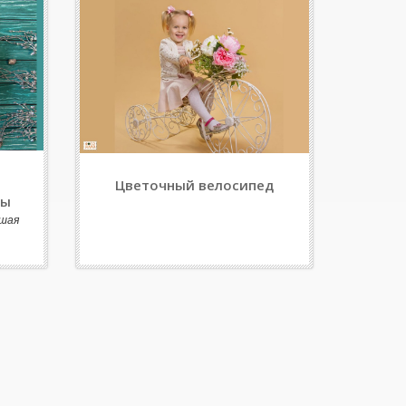
Цветочный велосипед
сы
шая