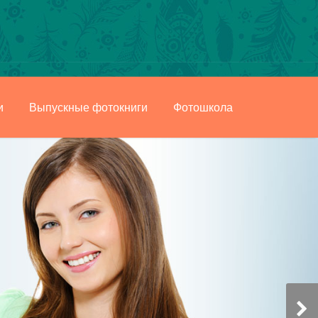
и
Выпускные фотокниги
Фотошкола