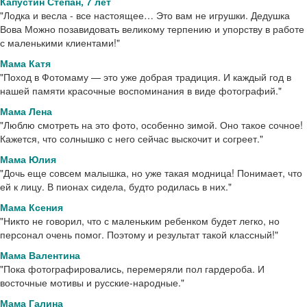
Капустин Степан, 7 лет
"Лодка и весла - все настоящее… Это вам не игрушки. Дедушка
Вова Можно позавидовать великому терпению и упорству в работе
с маленькими клиентами!"
Мама Катя
"Поход в Фотомаму — это уже добрая традиция. И каждый год в
нашей памяти красочные воспоминания в виде фотографий."
Мама Лена
"Люблю смотреть на это фото, особенно зимой. Оно такое сочное!
Кажется, что солнышко с него сейчас выскочит и согреет."
Мама Юлия
"Дочь еще совсем малышка, но уже такая модница! Понимает, что
ей к лицу. В пионах сидела, будто родилась в них."
Мама Ксения
"Никто не говорил, что с маленьким ребенком будет легко, но
персонал очень помог. Поэтому и результат такой классный!"
Мама Валентина
"Пока фотографировались, перемеряли пол гардероба. И
восточные мотивы и русские-народные."
Мама Галина