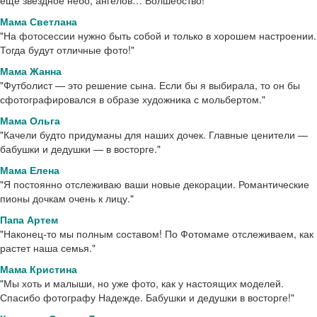
еще звездное небо, ангелов… Волшебство!"
Подарок, который всегда вызывает море восторгов
Номинал 4500 и 7000 рублей
Можно заказать студийную или выездную фотосессию,
Мама Светлана
- сертификат на фотосессию.
приобрести фотосувениры
"На фотосессии нужно быть собой и только в хорошем настроении.
Тогда будут отличные фото!"
Мама Жанна
"Футболист — это решение сына. Если бы я выбирала, то он бы
сфотографировался в образе художника с мольбертом."
Мама Ольга
"Качели будто придуманы для наших дочек. Главные ценители —
бабушки и дедушки — в восторге."
Мама Елена
"Я постоянно отслеживаю ваши новые декорации. Романтические
пионы дочкам очень к лицу."
Папа Артем
"Наконец-то мы полным составом! По Фотомаме отслеживаем, как
растет наша семья."
Мама Кристина
"Мы хоть и малыши, но уже фото, как у настоящих моделей.
Спасибо фотографу Надежде. Бабушки и дедушки в восторге!"