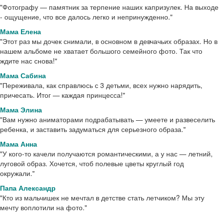
"Фотографу — памятник за терпение наших капризулек. На выходе
- ощущение, что все далось легко и непринужденно."
Мама Елена
"Этот раз мы дочек снимали, в основном в девчачьих образах. Но в
нашем альбоме не хватает большого семейного фото. Так что
ждите нас снова!"
Мама Сабина
"Переживала, как справлюсь с 3 детьми, всех нужно нарядить,
причесать. Итог — каждая принцесса!"
Мама Элина
"Вам нужно аниматорами подрабатывать — умеете и развеселить
ребенка, и заставить задуматься для серьезного образа."
Мама Анна
"У кого-то качели получаются романтическими, а у нас — летний,
луговой образ. Хочется, чтоб полевые цветы круглый год
окружали."
Папа Александр
"Кто из мальчишек не мечтал в детстве стать летчиком? Мы эту
мечту воплотили на фото."