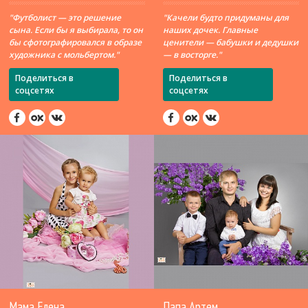
"Футболист — это решение
"Качели будто придуманы для
сына. Если бы я выбирала, то он
наших дочек. Главные
бы сфотографировался в образе
ценители — бабушки и дедушки
художника с мольбертом."
— в восторге."
Поделиться в
Поделиться в
соцсетях
соцсетях
Мама Елена
Папа Артем