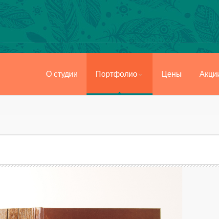
О студии
Портфолио
Цены
Акци