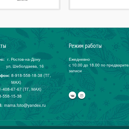
кты
Режим работы
с:
г. Ростов-на-Дону
Ежедневно
с 10.00 до 18.00 по предварит
ул. Шеболдаева,
16
записи
фон:
8-918-558-18-38 (ТГ,
МАХ)
1-408-67-67 (ТГ, МАХ)
8-558-15-38
l:
mama.foto@yandex.ru