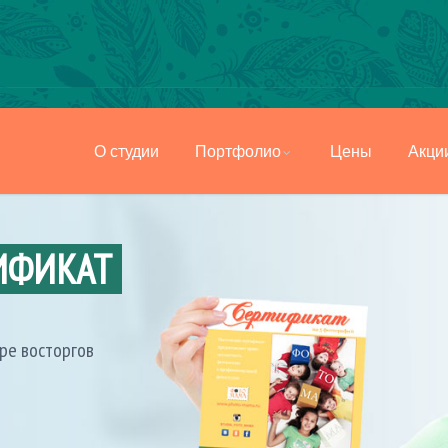
ИФИКАТ
О студии
Портфолио
Цены
Акци