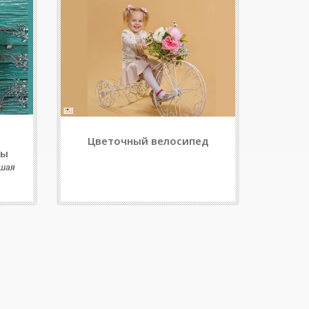
Цветочный велосипед
сы
шая