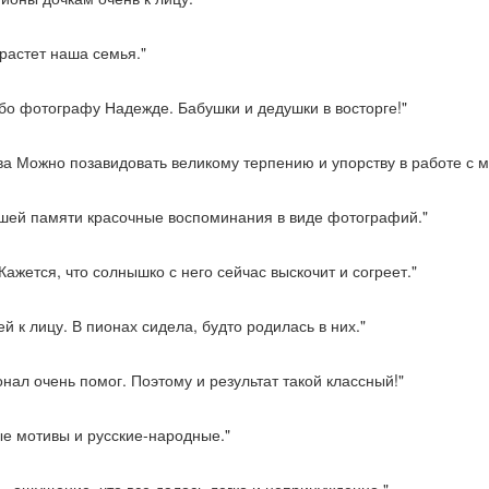
растет наша семья."
бо фотографу Надежде. Бабушки и дедушки в восторге!"
ва Можно позавидовать великому терпению и упорству в работе с 
ашей памяти красочные воспоминания в виде фотографий."
ажется, что солнышко с него сейчас выскочит и согреет."
 к лицу. В пионах сидела, будто родилась в них."
онал очень помог. Поэтому и результат такой классный!"
е мотивы и русские-народные."