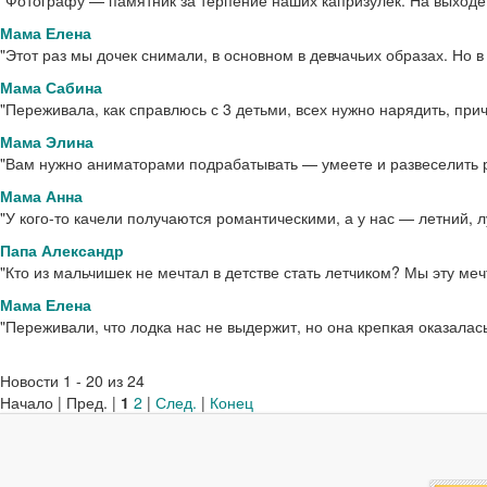
"Фотографу — памятник за терпение наших капризулек. На выходе 
Мама Елена
"Этот раз мы дочек снимали, в основном в девчачьих образах. Но 
Мама Сабина
"Переживала, как справлюсь с 3 детьми, всех нужно нарядить, при
Мама Элина
"Вам нужно аниматорами подрабатывать — умеете и развеселить ре
Мама Анна
"У кого-то качели получаются романтическими, а у нас — летний, л
Папа Александр
"Кто из мальчишек не мечтал в детстве стать летчиком? Мы эту меч
Мама Елена
"Переживали, что лодка нас не выдержит, но она крепкая оказалас
Новости 1 - 20 из 24
Начало | Пред. |
1
2
|
След.
|
Конец