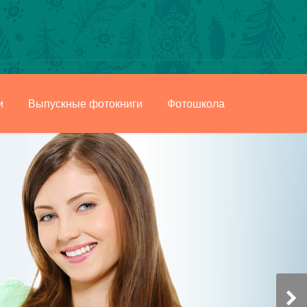
и
Выпускные фотокниги
Фотошкола