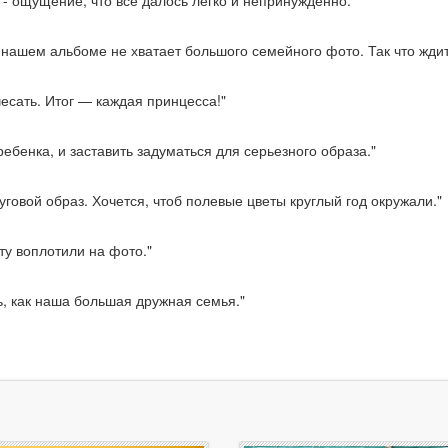
- ощущение, что все далось легко и непринужденно."
в нашем альбоме не хватает большого семейного фото. Так что ждит
чесать. Итог — каждая принцесса!"
бенка, и заставить задуматься для серьезного образа."
уговой образ. Хочется, чтоб полевые цветы круглый год окружали."
ту воплотили на фото."
ь, как наша большая дружная семья."