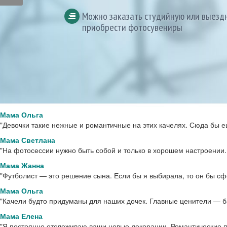
Мама Ольга
"Девочки такие нежные и романтичные на этих качелях. Сюда бы 
Мама Светлана
"На фотосессии нужно быть собой и только в хорошем настроении.
Мама Жанна
"Футболист — это решение сына. Если бы я выбирала, то он бы с
Подарок, который всегда вызывает мо
Номинал 4500 и 7000 рублей
Можно заказать студийную или выезд
Мама Ольга
- сертификат на фотосессию.
приобрести фотосувениры
"Качели будто придуманы для наших дочек. Главные ценители — б
Мама Елена
"Я постоянно отслеживаю ваши новые декорации. Романтические п