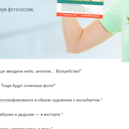
еще звездное небо, ангелов… Волшебство!"
 Тогда будут отличные фото!"
фотографировался в образе художника с мольбертом."
ре восторгов
ную фотосессию,
абушки и дедушки — в восторге."
ионы дочкам очень к лицу."